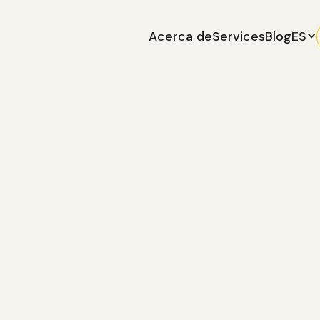
Acerca de
Services
Blog
ES
s
citas