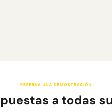
Maximice sus oportunidades combinando
llamadas, correos electrónicos y redes sociales
para llegar de manera efectiva a sus clientes
potenciales. Este enfoque diversificado
aumenta sus posibilidades de convertir cada
contacto en una cita calificada.
RESERVA UNA DEMOSTRACIÓN
puestas a todas s