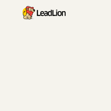
Ruge más fuerte, vende más
Aumente su
ventas con