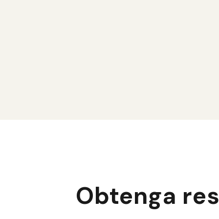
En LeadLion, lo apoyamos en su expansión
internacional mediante la identificación y la
participación de clientes potenciales clave en
nuevos mercados. Nuestro enfoque
estructurado y personalizado maximiza sus
oportunidades a escala global.
Obtenga res