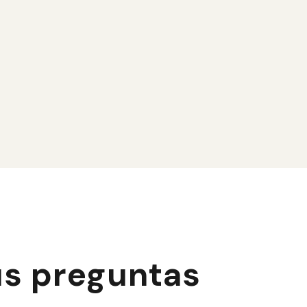
LeadLion le ayuda a optimizar su CRM y a
estructurar su base de datos para una gestión
eficaz de sus clientes potenciales.
Garantizamos una organización clara y un
seguimiento riguroso para maximizar sus
resultados de ventas.
us preguntas